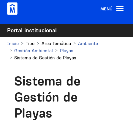
Pasar al contenido principal
MENÚ
Portal institucional
Inicio
Tipo
Área Temática
Ambiente
Gestión Ambiental
Playas
Sistema de Gestión de Playas
Sistema de
Gestión de
Playas