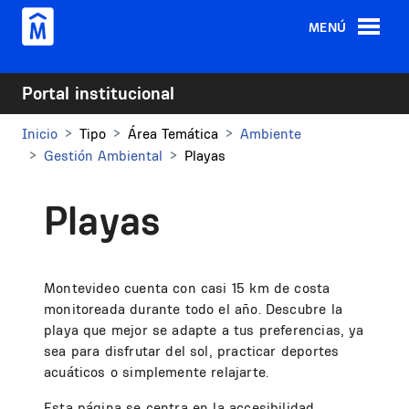
Pasar al contenido principal
MENÚ
Portal institucional
Inicio
Tipo
Área Temática
Ambiente
Gestión Ambiental
Playas
Playas
Montevideo cuenta con casi 15 km de costa
monitoreada durante todo el año. Descubre la
playa que mejor se adapte a tus preferencias, ya
sea para disfrutar del sol, practicar deportes
acuáticos o simplemente relajarte.
Esta página se centra en la accesibilidad,