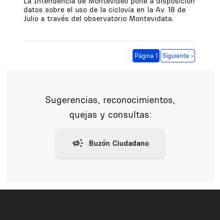
La Intendencia de Montevideo pone a disposición
datos sobre el uso de la ciclovía en la Av. 18 de
Julio a través del observatorio Montevidata.
Paginación
Siguiente página
Página 1
Siguiente ›
Sugerencias, reconocimientos,
quejas y consultas: