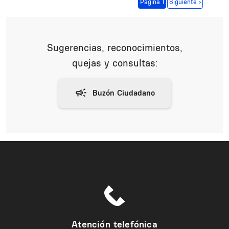
Paginación
Siguiente página
Página 1
Siguiente ›
Sugerencias, reconocimientos,
quejas y consultas:
Atención telefónica