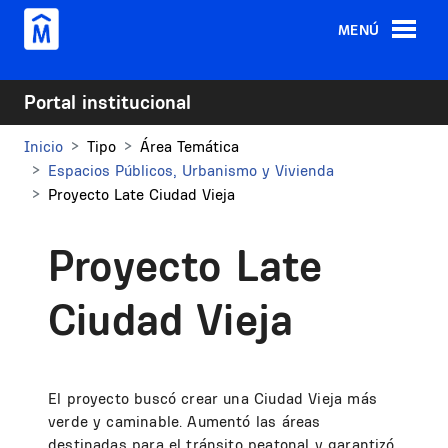
Pasar al contenido principal
MENÚ
Portal institucional
Inicio
Tipo
Área Temática
Espacios Públicos, Urbanismo y Vivienda
Proyecto Late Ciudad Vieja
Proyecto Late
Ciudad Vieja
El proyecto buscó crear una Ciudad Vieja más
verde y caminable. Aumentó las áreas
destinadas para el tránsito peatonal y garantizó