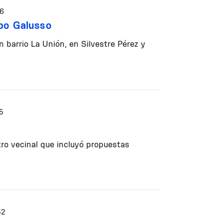
56
mpo Galusso
barrio La Unión, en Silvestre Pérez y
5
tro vecinal que incluyó propuestas
52