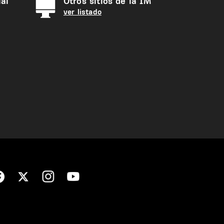
al
Otros sitios de la IM
ver listado