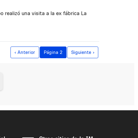
realizó una visita a la ex fábrica La
Página anterior
Siguiente página
‹ Anterior
Página 2
Siguiente ›