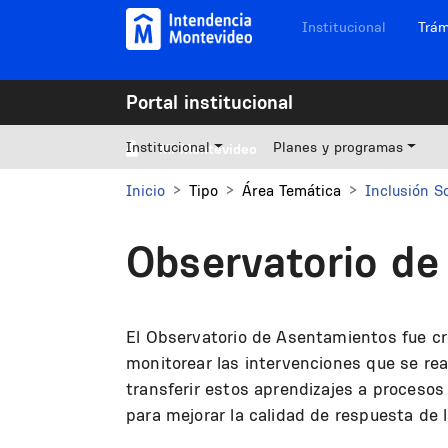
Pasar al contenido principal
Navegación sitios
Institucional
Trám
Portal institucional
Institucional
Planes y programas
Mi Montevideo
Inicio
Tipo
Área Temática
Inclusión So
Observatorio de
El Observatorio de Asentamientos fue cre
monitorear las intervenciones que se real
transferir estos aprendizajes a procesos 
para mejorar la calidad de respuesta de l