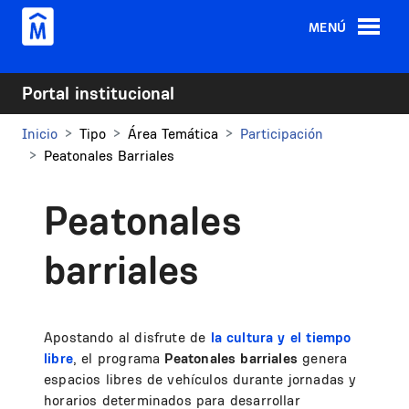
Pasar al contenido principal
MENÚ
Portal institucional
Inicio
Tipo
Área Temática
Participación
Peatonales Barriales
Peatonales
barriales
Apostando al disfrute de
la cultura y el tiempo
libre
, el programa
Peatonales barriales
genera
espacios libres de vehículos durante jornadas y
horarios determinados para desarrollar