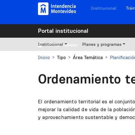
Pasar al contenido principal
Navegación sitios
Institucional
Trám
Portal institucional
Institucional
Planes y programas
Mi Montevideo
Inicio
Tipo
Área Temática
Planificació
Ordenamiento ter
El ordenamiento territorial es el conjun
mejorar la calidad de vida de la población,
y aprovechamiento sustentable y democrá