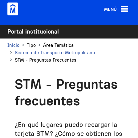
Pasar al contenido principal
MENÚ
Portal institucional
Inicio
Tipo
Área Temática
Sistema de Transporte Metropolitano
STM - Preguntas Frecuentes
STM - Preguntas
frecuentes
¿En qué lugares puedo recargar la
tarjeta STM? ¿Cómo se obtienen los