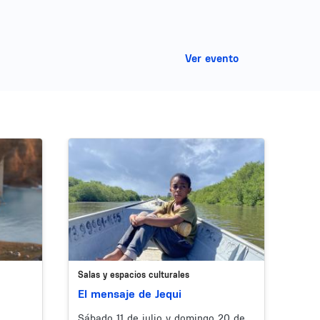
Ver evento
Image
Imag
Salas y espacios culturales
Sala
El mensaje de Jequi
Pro
Plu
Sábado 11 de julio y domingo 20 de