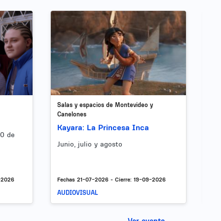
Image
Imag
Salas y espacios de Montevideo y
Sal
Canelones
El
Kayara: La Princesa Inca
10 de
Sáb
Junio, julio y agosto
se
-2026
Fechas
21-07-2026
- Cierre:
19-09-2026
Fec
AUDIOVISUAL
AU
Ver evento