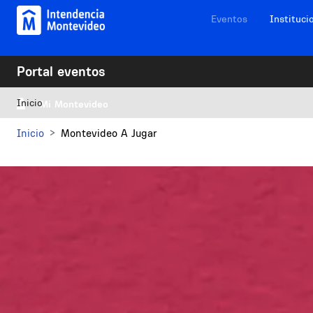
Pasar al contenido principal
Navegación sitios
Eventos
Instituci
Portal eventos
Inicio
Mi Montevideo
Inicio
Montevideo A Jugar