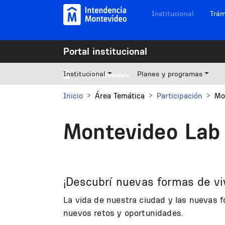
Pasar al contenido principal
Navegación sitios
Institucional
Trám
Portal institucional
Institucional
Planes y programas
Mi Montevideo
Inicio
Área Temática
Participación
Mo
Montevideo La
¡Descubrí nuevas formas de viv
La vida de nuestra ciudad y las nuevas 
nuevos retos y oportunidades.