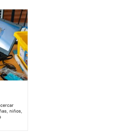
acercar
ñas, niños,
s