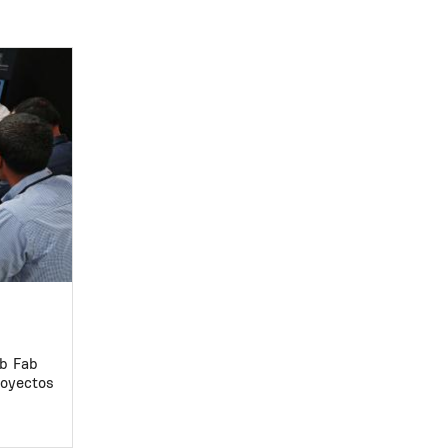
ab Fab
royectos