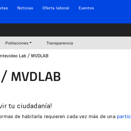
ites
Noticias
Oferta laboral
Eventos
Poblaciones
Transparencia
ntevideo Lab / MVDLAB
b / MVDLAB
ir tu ciudadanía!
formas de habitarla requieren cada vez más de una
parti