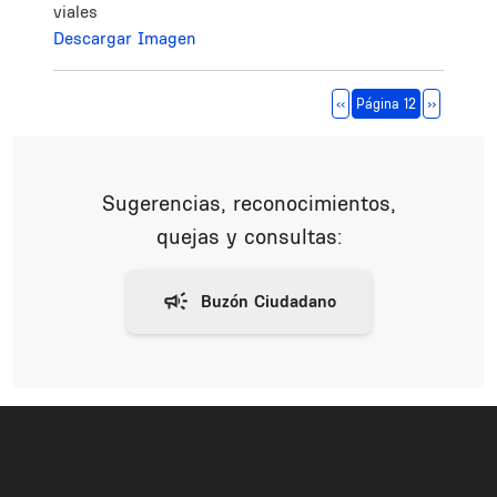
viales
Descargar Imagen
Paginación
Página anterior
Siguiente 
‹‹
Página 12
››
Sugerencias, reconocimientos,
quejas y consultas: