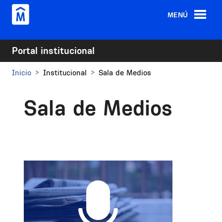
Pasar al contenido principal
MENÚ
Portal institucional
Inicio
Institucional
Sala de Medios
Sala de Medios