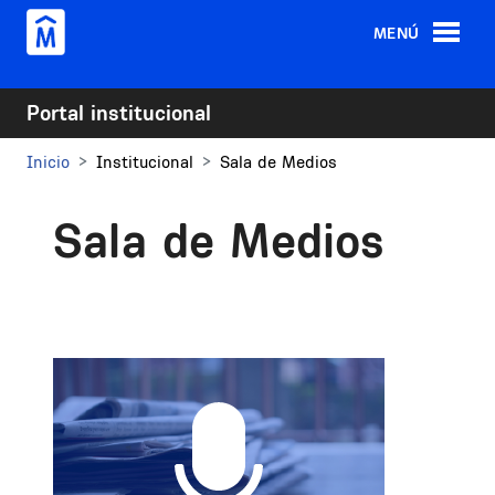
Pasar al contenido principal
MENÚ
Portal institucional
Inicio
Institucional
Sala de Medios
Sala de Medios