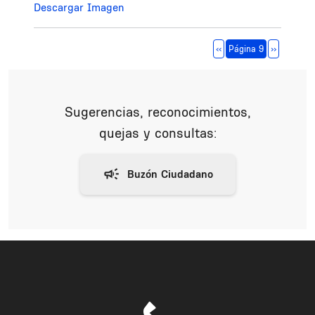
Descargar Imagen
Paginación
Página anterior
Siguiente 
‹‹
Página 9
››
Sugerencias, reconocimientos,
quejas y consultas: