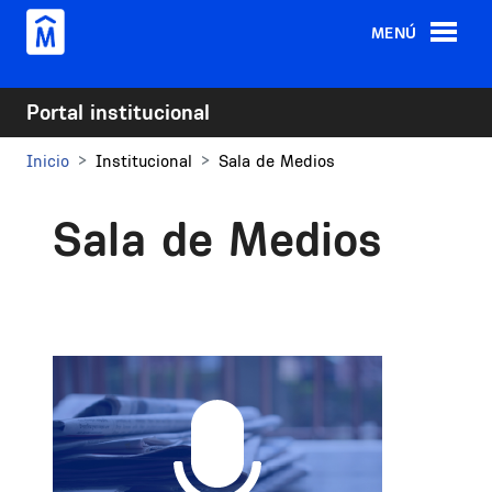
Pasar al contenido principal
MENÚ
Portal institucional
Inicio
Institucional
Sala de Medios
Sala de Medios