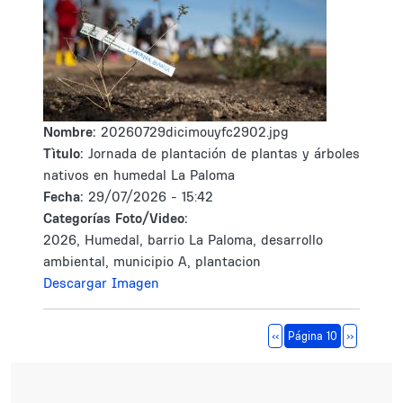
Nombre:
20260729dicimouyfc2902.jpg
Tìtulo:
Jornada de plantación de plantas y árboles
nativos en humedal La Paloma
Fecha:
29/07/2026 - 15:42
Categorías Foto/Video:
2026, Humedal, barrio La Paloma, desarrollo
ambiental, municipio A, plantacion
Descargar Imagen
Paginación
Página anterior
Siguiente 
‹‹
Página 10
››