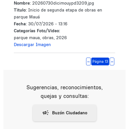
Nombre:
20260730dicimouypd3209.jpg
Tìtulo:
Inicio de segunda etapa de obras en
parque Mauá
Fecha:
30/07/2026 - 13:16
Categorías Foto/Video:
parque maua, obras, 2026
Descargar Imagen
Paginación
Página anterior
Siguiente 
‹‹
Página 13
››
Sugerencias, reconocimientos,
quejas y consultas: