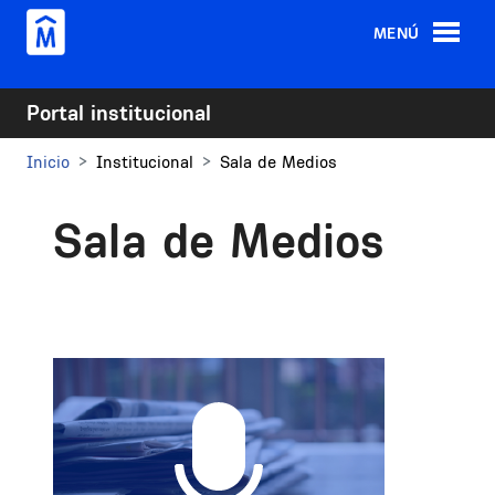
Pasar al contenido principal
MENÚ
Portal institucional
Inicio
Institucional
Sala de Medios
Sala de Medios