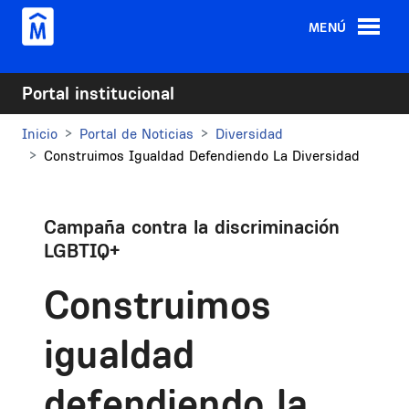
Pasar al contenido principal
MENÚ
Portal institucional
Inicio
Portal de Noticias
Diversidad
Construimos Igualdad Defendiendo La Diversidad
Campaña contra la discriminación
LGBTIQ+
Construimos
igualdad
defendiendo la