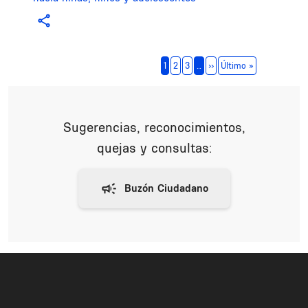
Paginación
Siguiente página
Última página
1
2
3
…
››
Último »
Sugerencias, reconocimientos,
quejas y consultas: