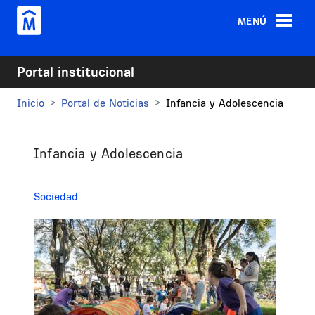
Pasar al contenido principal
MENÚ
Portal institucional
Inicio
Portal de Noticias
Infancia y Adolescencia
Infancia y Adolescencia
Sociedad
Image