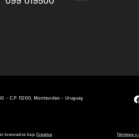
099 019500
360 - C.P. 11200, Montevideo - Uruguay
án licenciados bajo
Creative
Términos y 