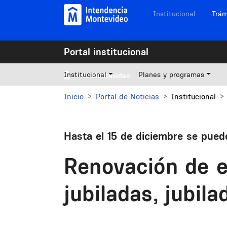
Pasar al contenido principal
Navegación sitios
Institucional
Trám
Portal institucional
Institucional
Planes y programas
Mi Montevideo
Inicio
Portal de Noticias
Institucional
Hasta el 15 de diciembre se puede
Renovación de e
jubiladas, jubil