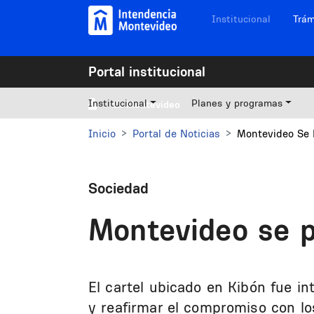
Pasar al contenido principal
Navegación sitios
Institucional
Trám
Portal institucional
Institucional
Planes y programas
Mi Montevideo
Inicio
Portal de Noticias
Montevideo Se 
Sociedad
Montevideo se pi
El cartel ubicado en Kibón fue in
y reafirmar el compromiso con l