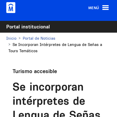
Pasar al contenido principal
MENÚ
Portal institucional
Inicio
Portal de Noticias
Se Incorporan Intérpretes de Lengua de Señas a
Tours Temáticos
Turismo accesible
Se incorporan
intérpretes de
Lengua de Señas