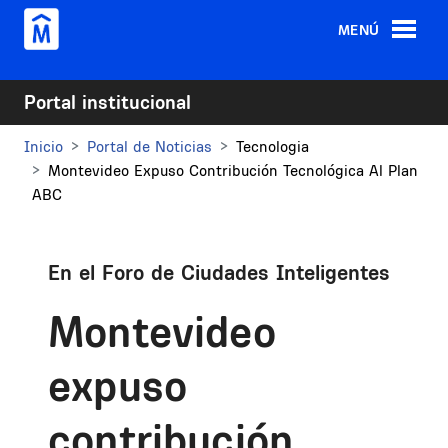
Pasar al contenido principal
MENÚ
Portal institucional
Inicio
Portal de Noticias
Tecnologia
Montevideo Expuso Contribución Tecnológica Al Plan
ABC
En el Foro de Ciudades Inteligentes
Montevideo
expuso
contribución