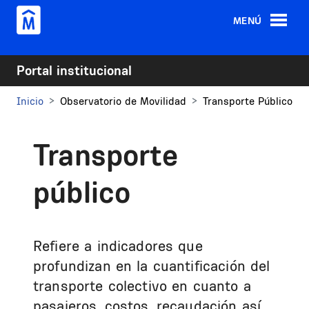
Pasar al contenido principal
MENÚ
Portal institucional
Inicio
Observatorio de Movilidad
Transporte Público
Transporte
público
Refiere a indicadores que
profundizan en la cuantificación del
transporte colectivo en cuanto a
pasajeros, costos, recaudación así