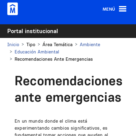
Pasar al contenido principal
MENÚ
Portal institucional
Inicio
Tipo
Área Temática
Ambiente
Educación Ambiental
Recomendaciones Ante Emergencias
Recomendaciones
ante emergencias
En un mundo donde el clima está
experimentando cambios significativos, es
fundamental tomar acciones que ayuden al