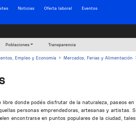
ites
Noticias
Oferta laboral
Eventos
Poblaciones
Transparencia
entos, Empleo y Economía
Mercados, Ferias y Alimentación
s
re libre donde podés disfrutar de la naturaleza, paseos e
ellas personas emprendedoras, artesanas y artistas. Son 
en encontrarse en puntos populares de la ciudad, tales 