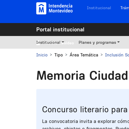
Pasar al contenido principal
Navegación sitios
Institucional
Trám
Portal institucional
Institucional
Planes y programas
Mi Montevideo
Inicio
Tipo
Área Temática
Inclusión So
Memoria Ciudad
Concurso literario par
La convocatoria invita a explorar cómo
archivos, objetos o fragmentos. Puede