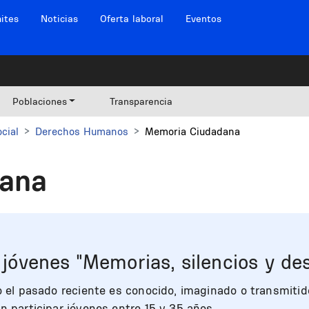
ites
Noticias
Oferta laboral
Eventos
Poblaciones
Transparencia
cial
Derechos Humanos
Memoria Ciudadana
ana
a jóvenes "Memorias, silencios y d
 el pasado reciente es conocido, imaginado o transmitido 
n participar jóvenes entre 15 y 35 años.