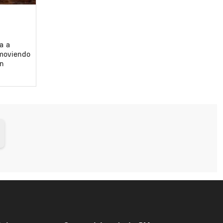
a a
omoviendo
ón