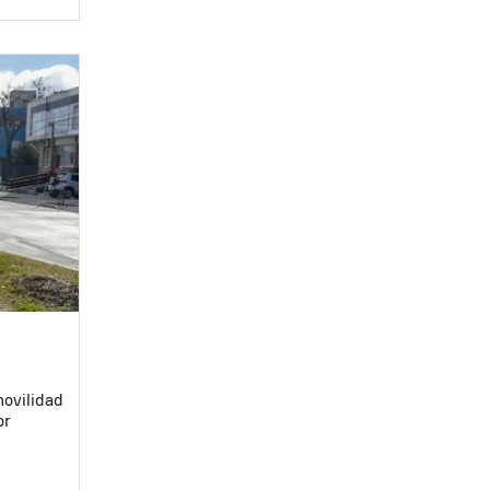
movilidad
or