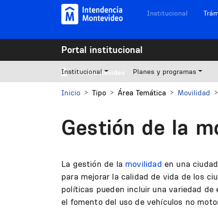
Pasar al contenido principal
Navegación sitios
Institucional
Trám
Portal institucional
Institucional
Planes y programas
Mi Montevideo
Inicio
Tipo
Área Temática
Movilidad
Gestión de la m
La gestión de la
movilidad
en una ciudad 
para mejorar la calidad de vida de los c
políticas pueden incluir una variedad de
el fomento del uso de vehículos no moto