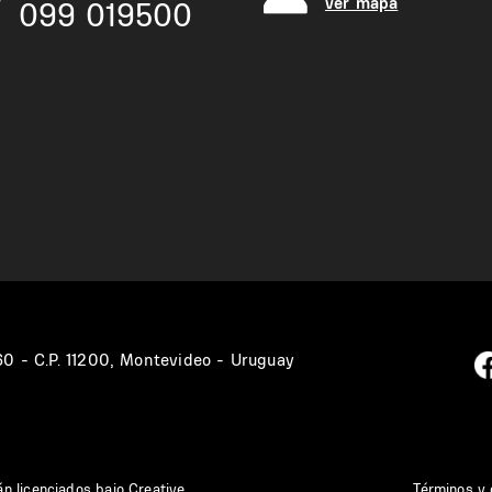
ver mapa
099 019500
360 - C.P. 11200, Montevideo - Uruguay
án licenciados bajo
Creative
Términos y 