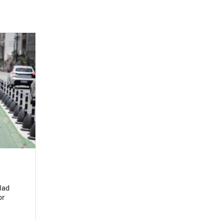
dad
or