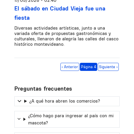
17/05/2026 - 02:40
El sábado en Ciudad Vieja fue una
fiesta
Diversas actividades artísticas, junto a una
variada oferta de propuestas gastronómicas y
culturales, llenaron de alegría las calles del casco
histórico montevideano.
Paginación
Página anterior
Siguiente página
‹ Anterior
Página 4
Siguiente ›
Preguntas frecuentes
¿A qué hora abren los comercios?
¿Cómo hago para ingresar al país con mi
mascota?