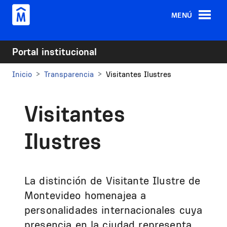
Pasar al contenido principal
MENÚ
Portal institucional
Inicio
Transparencia
Visitantes Ilustres
Visitantes
Ilustres
La distinción de Visitante Ilustre de
Montevideo homenajea a
personalidades internacionales cuya
presencia en la ciudad representa