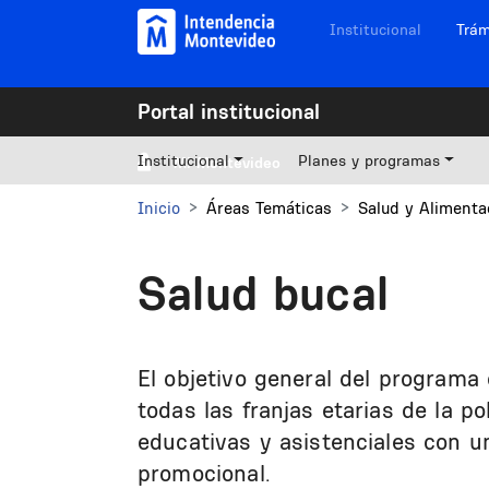
Pasar al contenido principal
Navegación sitios
Institucional
Trám
Portal institucional
Institucional
Planes y programas
Mi Montevideo
Inicio
Áreas Temáticas
Salud y Alimenta
Salud bucal
El objetivo general del programa
todas las franjas etarias de la po
educativas y asistenciales con u
promocional.