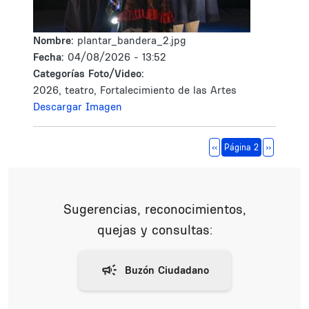
Nombre:
plantar_bandera_2.jpg
Fecha:
04/08/2026 - 13:52
Categorías Foto/Video:
2026, teatro, Fortalecimiento de las Artes
Descargar Imagen
Paginación
Página anterior
Siguiente 
‹‹
Página 2
››
Sugerencias, reconocimientos,
quejas y consultas: