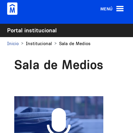
Pasar al contenido principal
MENÚ
Portal institucional
Inicio
Institucional
Sala de Medios
Sala de Medios