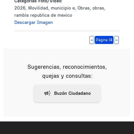
Categorías Foto/Video:
2026, Movilidad, municipio e, Obras, obras,
rambla republica de mexico
Descargar Imagen
Paginación
Página anterior
Siguiente 
‹‹
Página 14
››
Sugerencias, reconocimientos,
quejas y consultas: