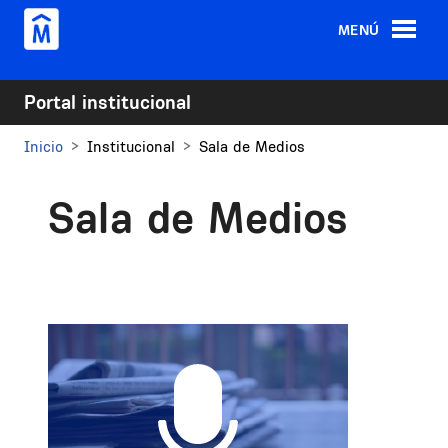
Pasar al contenido principal
MENÚ
Portal institucional
Inicio
Institucional
Sala de Medios
Sala de Medios