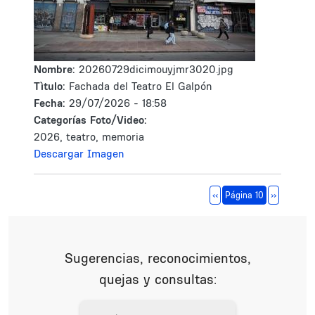
Nombre:
20260729dicimouyjmr3020.jpg
Tìtulo:
Fachada del Teatro El Galpón
Fecha:
29/07/2026 - 18:58
Categorías Foto/Video:
2026, teatro, memoria
Descargar Imagen
Paginación
Página anterior
Siguiente 
‹‹
Página 10
››
Sugerencias, reconocimientos,
quejas y consultas: