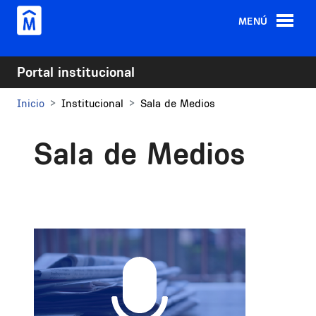
Pasar al contenido principal
MENÚ
Portal institucional
Inicio
Institucional
Sala de Medios
Sala de Medios