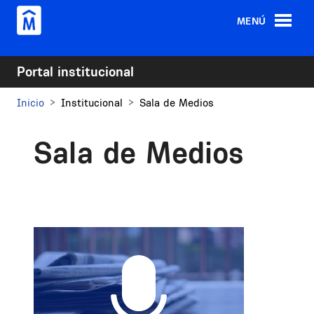
Pasar al contenido principal
MENÚ
Portal institucional
Inicio
Institucional
Sala de Medios
Sala de Medios