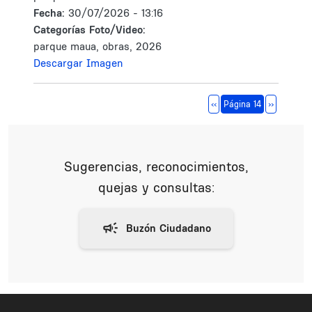
Fecha:
30/07/2026 - 13:16
Categorías Foto/Video:
parque maua, obras, 2026
Descargar Imagen
Paginación
Página anterior
Siguiente 
‹‹
Página 14
››
Sugerencias, reconocimientos,
quejas y consultas: