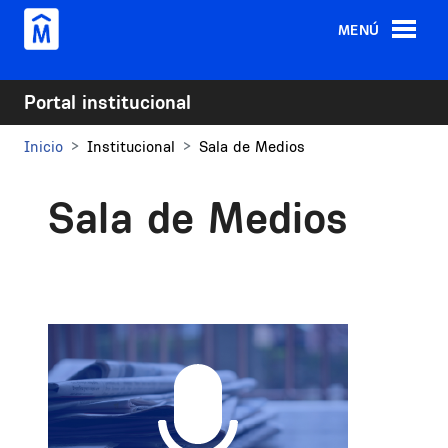
Pasar al contenido principal
MENÚ
Portal institucional
Inicio
Institucional
Sala de Medios
Sala de Medios