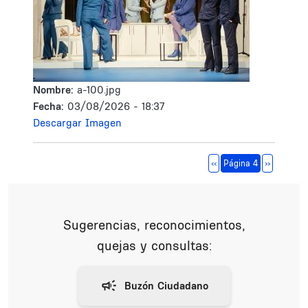
Nombre:
a-100.jpg
Fecha:
03/08/2026 - 18:37
Descargar Imagen
Paginación
Página anterior
Siguiente 
‹‹
Página 4
››
Sugerencias, reconocimientos,
quejas y consultas: