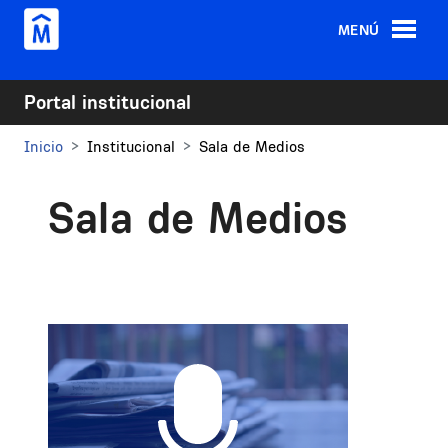
Pasar al contenido principal
MENÚ
Portal institucional
Inicio
Institucional
Sala de Medios
Sala de Medios