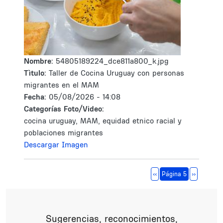
Nombre:
54805189224_dce811a800_k.jpg
Tìtulo:
Taller de Cocina Uruguay con personas
migrantes en el MAM
Fecha:
05/08/2026 - 14:08
Categorías Foto/Video:
cocina uruguay, MAM, equidad etnico racial y
poblaciones migrantes
Descargar Imagen
Paginación
Página anterior
Siguiente 
‹‹
Página 5
››
Sugerencias, reconocimientos,