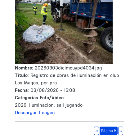
Nombre:
20260803dicimouypd4034.jpg
Tìtulo:
Registro de obras de iluminación en club
Los Magos, por pro
Fecha:
03/08/2026 - 16:08
Categorías Foto/Video:
2026, iluminacion, sali jugando
Descargar Imagen
Paginación
Página anterior
Siguiente 
‹‹
Página 5
››