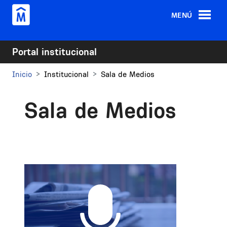
Pasar al contenido principal
MENÚ
Portal institucional
Inicio
Institucional
Sala de Medios
Sala de Medios