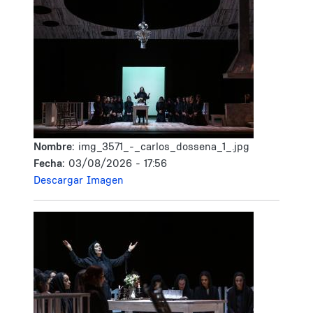
Nombre:
img_3571_-_carlos_dossena_1_.jpg
Fecha:
03/08/2026 - 17:56
Descargar Imagen