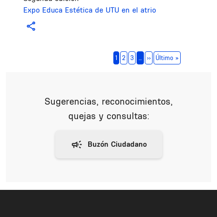
Expo Educa Estética de UTU en el atrio
Paginación
Siguiente página
Última página
1
2
3
…
››
Último »
Sugerencias, reconocimientos,
quejas y consultas: