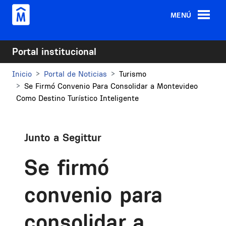
Pasar al contenido principal
MENÚ
Portal institucional
Inicio
Portal de Noticias
Turismo
Se Firmó Convenio Para Consolidar a Montevideo
Como Destino Turístico Inteligente
Junto a Segittur
Se firmó
convenio para
consolidar a