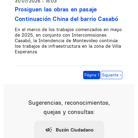
31/07/2026 - 15:03
Prosiguen las obras en pasaje
Continuación China del barrio Casabó
En el marco de los trabajos comenzados en mayo
de 2025, en conjunto con Intercomisiones
Casabó, la Intendencia de Montevideo continúa
los trabajos de infraestructura en la zona de Villa
Esperanza.
Paginación
Siguiente página
Página 1
Siguiente ›
Sugerencias, reconocimientos,
quejas y consultas: