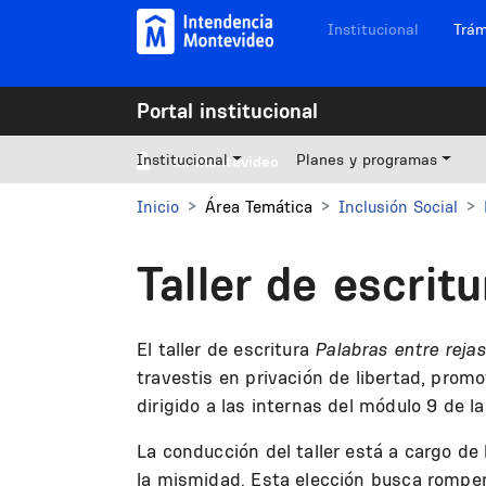
Pasar al contenido principal
Navegación sitios
Institucional
Trám
Portal institucional
Institucional
Planes y programas
Mi Montevideo
Inicio
Área Temática
Inclusión Social
Taller de escrit
El taller de escritura
Palabras entre rejas
travestis en privación de libertad, promo
dirigido a las internas del módulo 9 de 
La conducción del taller está a cargo de
la mismidad. Esta elección busca romper 