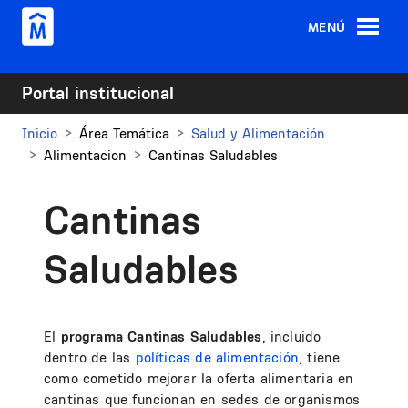
Pasar al contenido principal
MENÚ
Portal institucional
Inicio
Área Temática
Salud y Alimentación
Alimentacion
Cantinas Saludables
Cantinas
Saludables
El
programa Cantinas Saludables
, incluido
dentro de las
políticas de alimentación
, tiene
como cometido mejorar la oferta alimentaria en
cantinas que funcionan en sedes de organismos