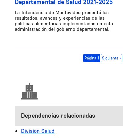
Departamental de Salud 2021-2025
La Intendencia de Montevideo presentó los
resultados, avances y experiencias de las
políticas alimentarias implementadas en esta
administración del gobierno departamental.
Paginación
Siguiente página
Página 1
Siguiente ›
Dependencias relacionadas
División Salud