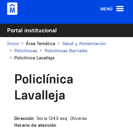
Pasar al contenido principal
MENÚ
Portal institucional
Inicio
Área Temática
Salud y Alimentación
Policlínicas
Policlínicas Barriales
Policlínica Lavalleja
Policlínica
Lavalleja
Dirección
: Soria 1243 esq. Oliveras
Horario de atención
: