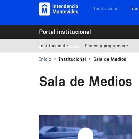
Pasar al contenido principal
Navegación sitios
Institucional
Trám
Portal institucional
Institucional
Planes y programas
Mi Montevideo
Inicio
Institucional
Sala de Medios
Sala de Medios