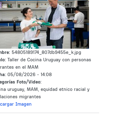
mbre:
54805189174_807db9455e_k.jpg
lo:
Taller de Cocina Uruguay con personas
rantes en el MAM
ha:
05/08/2026 - 14:08
egorías Foto/Video:
ina uruguay, MAM, equidad etnico racial y
laciones migrantes
cargar Imagen