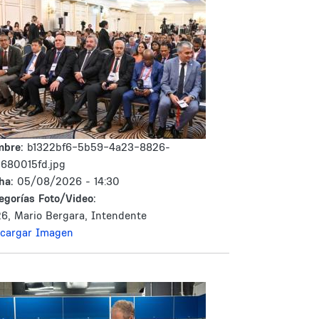
mbre:
b1322bf6-5b59-4a23-8826-
d680015fd.jpg
ha:
05/08/2026 - 14:30
egorías Foto/Video:
6, Mario Bergara, Intendente
cargar Imagen