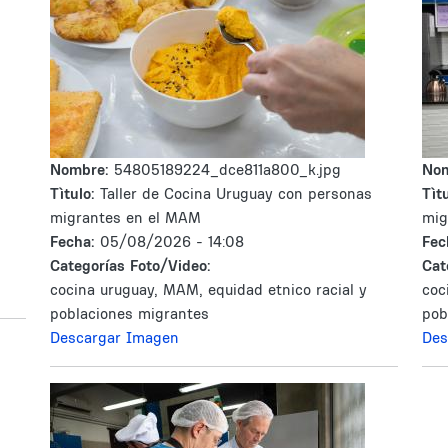
Nombre:
54805189224_dce811a800_k.jpg
No
Tìtulo:
Taller de Cocina Uruguay con personas
Tìtu
migrantes en el MAM
mig
Fecha:
05/08/2026 - 14:08
Fec
Categorías Foto/Video:
Cat
cocina uruguay, MAM, equidad etnico racial y
coc
poblaciones migrantes
pob
Descargar Imagen
Des