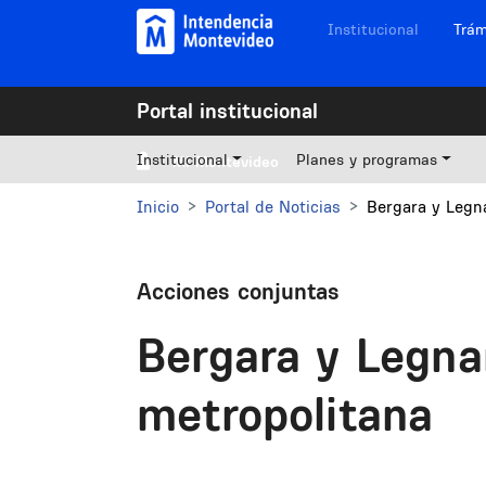
Pasar al contenido principal
Navegación sitios
Institucional
Trám
Portal institucional
Institucional
Planes y programas
Mi Montevideo
Inicio
Portal de Noticias
Bergara y Legna
Acciones conjuntas
Bergara y Legnan
metropolitana