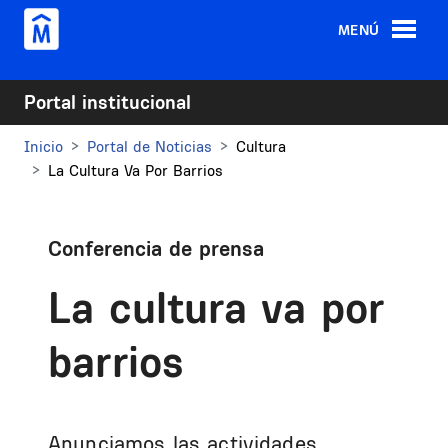
Pasar al contenido principal
MENÚ
Portal institucional
Inicio
Portal de Noticias
Cultura
La Cultura Va Por Barrios
Conferencia de prensa
La cultura va por
barrios
Anunciamos las actividades