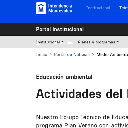
Pasar al contenido principal
Navegación sitios
Institucional
Trám
Portal institucional
Institucional
Planes y programas
Mi Montevideo
Inicio
Portal de Noticias
Medio Ambiente
Educación ambiental
Actividades del
Nuestro Equipo Técnico de Educac
programa Plan Verano con activid