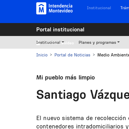
Pasar al contenido principal
Navegación sitios
Institucional
Trám
Portal institucional
Institucional
Planes y programas
Mi Montevideo
Inicio
Portal de Noticias
Medio Ambiente
Mi pueblo más limpio
Santiago Vázque
El nuevo sistema de recolección d
contenedores intradomiciliarios y 