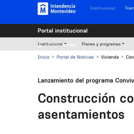
Pasar al contenido principal
Navegación sitios
Institucional
Trám
Portal institucional
Institucional
Planes y programas
Mi Montevideo
Inicio
Portal de Noticias
Vivienda
Con
Lanzamiento del programa Convi
Construcción col
asentamientos