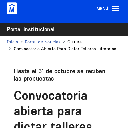
Pasar al contenido principal
MENÚ
Portal institucional
Inicio
Portal de Noticias
Cultura
Convocatoria Abierta Para Dictar Talleres Literarios
Hasta el 31 de octubre se reciben
las propuestas
Convocatoria
abierta para
dictar talleres