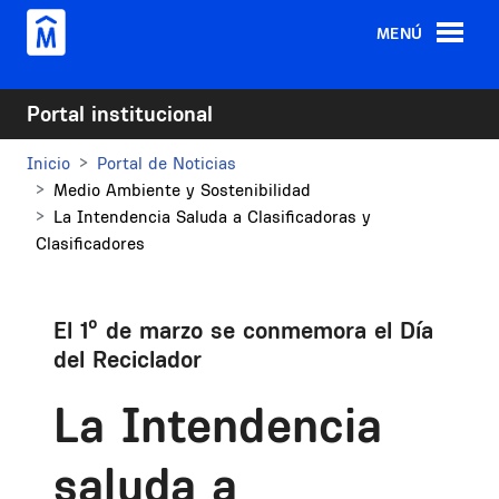
Pasar al contenido principal
MENÚ
Portal institucional
Inicio
Portal de Noticias
Medio Ambiente y Sostenibilidad
La Intendencia Saluda a Clasificadoras y
Clasificadores
El 1º de marzo se conmemora el Día
del Reciclador
La Intendencia
saluda a